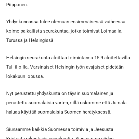
Piipponen.
Yhdyskunnassa tulee olemaan ensimmäisessä vaiheessa
kolme paikallista seurakuntaa, jotka toimivat Loimaalla,
Turussa ja Helsingissä.
Helsingin seurakunta aloittaa toimintansa 15.9 aloitettavilla
Tuli-illoilla. Varsinaiset Helsingin työn avajaiset pidetään
lokakuun lopussa.
Nyt perustettu yhdyskunta on täysin suomalainen ja
perustettu suomalaisia varten, sillä uskomme että Jumala
haluaa käyttää suomalaisia Suomen herätyksessä.
Siunaamme kaikkia Suomessa toimivia ja Jeesusta
Kristusta rakastavia seurakuntia. Siunaamme niiden