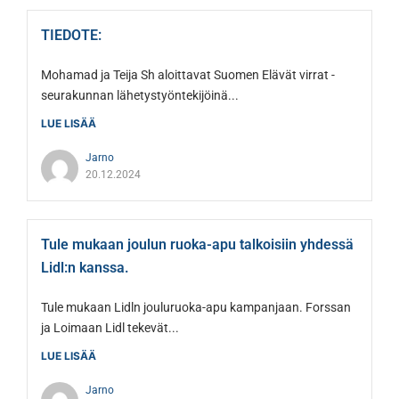
TIEDOTE:
Mohamad ja Teija Sh aloittavat Suomen Elävät virrat -
seurakunnan lähetystyöntekijöinä...
LUE LISÄÄ
Jarno
20.12.2024
Tule mukaan joulun ruoka-apu talkoisiin yhdessä
Lidl:n kanssa.
Tule mukaan Lidln jouluruoka-apu kampanjaan. Forssan
ja Loimaan Lidl tekevät...
LUE LISÄÄ
Jarno