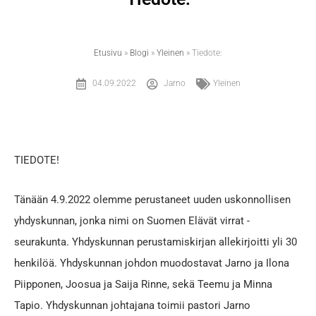
Etusivu
»
Blogi
»
Yleinen
»
Tiedote:
04.09.2022
Jarno
Yleinen
TIEDOTE!
Tänään 4.9.2022 olemme perustaneet uuden uskonnollisen
yhdyskunnan, jonka nimi on Suomen Elävät virrat -
seurakunta. Yhdyskunnan perustamiskirjan allekirjoitti yli 30
henkilöä. Yhdyskunnan johdon muodostavat Jarno ja Ilona
Piipponen, Joosua ja Saija Rinne, sekä Teemu ja Minna
Tapio. Yhdyskunnan johtajana toimii pastori Jarno