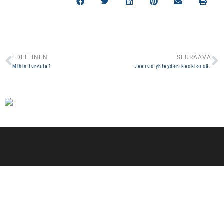
EDELLINEN
SEURAAVA
Prev
N
Mihin turvata?
Jeesus yhteyden keskiössä.
Yhteystiedot
Elävät virrat LOIMAA
Turuntie 10, Loimaa