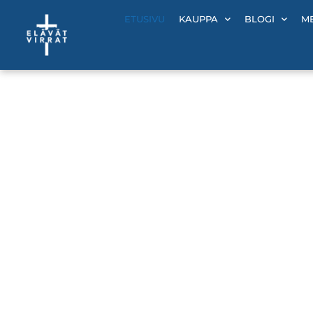
Siirry
ETUSIVU
KAUPPA
BLOGI
M
sisältöön