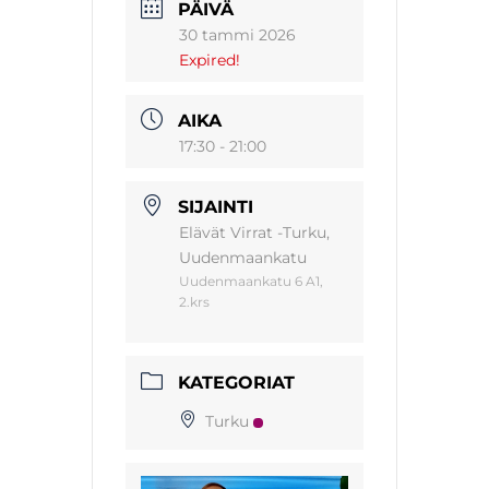
PÄIVÄ
30 tammi 2026
Expired!
AIKA
17:30 - 21:00
SIJAINTI
Elävät Virrat -Turku,
Uudenmaankatu
Uudenmaankatu 6 A1,
2.krs
KATEGORIAT
Turku