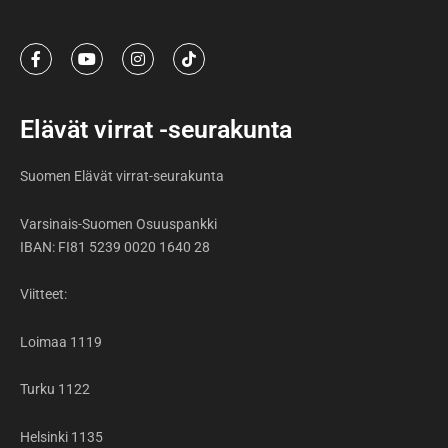
F
Y
I
T
a
o
n
i
c
u
s
k
e
t
t
t
b
u
a
o
Elävät virrat -seurakunta
o
b
g
k
o
e
r
k
a
Suomen Elävät virrat-seurakunta
-
m
f
Varsinais-Suomen Osuuspankki
IBAN: FI81 5239 0020 1640 28
Viitteet:
Loimaa 1119
Turku 1122
Helsinki 1135