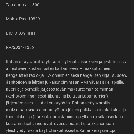
Tapahtumat 1300
Mobile Pay: 10829
BIC: OKOYFIHH
RA/2024/1275
Rahankeräysvarat käytetään – yleisötilaisuuksien järjestämisestä
aiheutuvien kustannusten kattamiseen – maksuttomien
hengellisten radio- ja TV- ohjelmien sekä hengellisen kirjallisuuden,
äänitteiden ja lehtien julkaisutoimintaan – vähävaraisille lapsille,
nuorille ja perheille järjestettävän maksuttoman toiminnan
(kerhotoiminnan sekä liikunta- ja kulttuuritapahtumien)
järjestämiseen – diakoniatyöhön. Rahankeräysvaroilla
maksetaan seurakunnan työntekijöiden palkka- ja matkakuluja ja
toimitilakuluja (hankinta, omistaminen ja ylläpito) siltä osin kuin
kustannukset aiheutuvat luvassa määrätystä yksinomaan
yleishyödyllisestä käyttötarkoituksesta.Rahankeräysvaroja