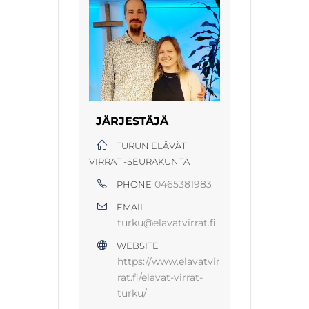
JÄRJESTÄJÄ
TURUN ELÄVÄT
VIRRAT -SEURAKUNTA
0465381983
PHONE
EMAIL
turku@elavatvirrat.fi
WEBSITE
https://www.elavatvir
rat.fi/elavat-virrat-
turku/