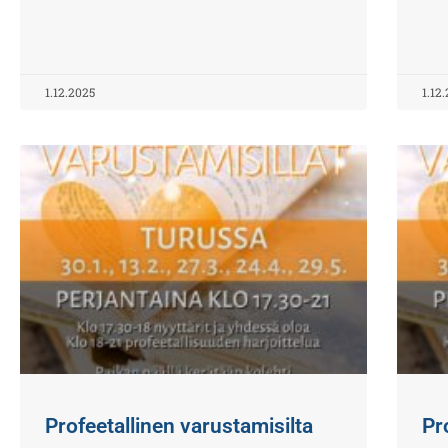
1.12.2025
1.12
Profeetallinen varustamisilta
Pr