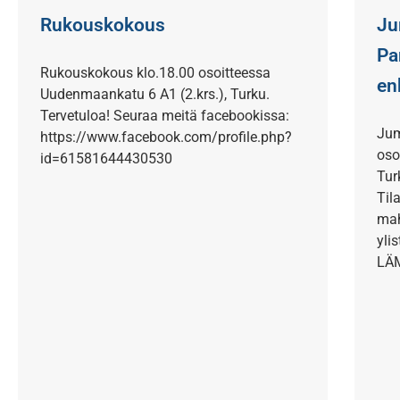
Rukouskokous
Ju
Pa
Rukouskokous klo.18.00 osoitteessa
enk
Uudenmaankatu 6 A1 (2.krs.), Turku.
Tervetuloa! Seuraa meitä facebookissa:
Jum
https://www.facebook.com/profile.php?
oso
id=61581644430530
Tur
Til
mah
yli
LÄ