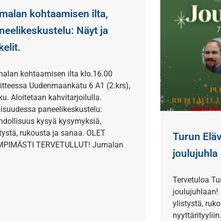
malan kohtaamisen ilta,
neelikeskustelu: Näyt ja
elit.
alan kohtaamisen ilta klo.16.00
itteessa Uudenmaankatu 6 A1 (2.krs),
ku. Aloitetaan kahvitarjoilulla.
aisuudessa paneelikeskustelu:
dollisuus kysyä kysymyksiä,
stystä, rukousta ja sanaa. OLET
Turun Eläv
MPIMÄSTI TERVETULLUT! Jumalan
joulujuhla
Tervetuloa Tu
joulujuhlaan
ylistystä, ruko
nyyttärityylii