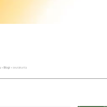
u
»
Blogi
»
seurakunta