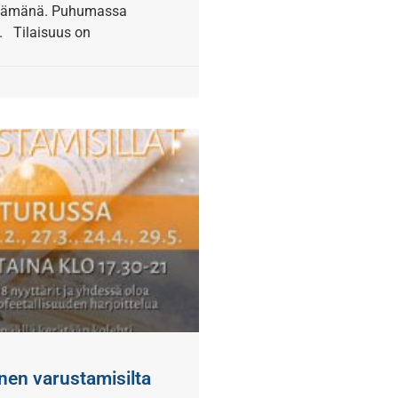
etämänä. Puhumassa
. Tilaisuus on
inen varustamisilta