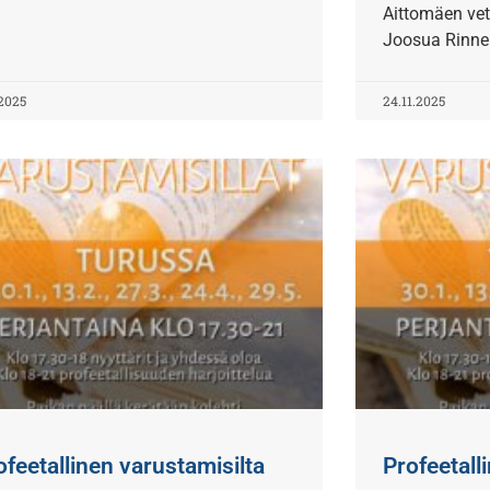
Aittomäen v
Joosua Rinne
.2025
24.11.2025
ofeetallinen varustamisilta
Profeetall