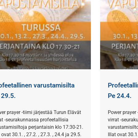
ofeetallinen varustamisilta
Profeetall
 29.5.
Pe 24.4.
er prayer -tiimi järjestää Turun Elävät
Power prayer -
rat -seurakunnassa profeetallisia
virrat -seurak
ustamisiltoja perjantaisin klo 17:30-21.
varustamisilto
t ovat 30.1. , 27.2. , 27.3. , 24.4 ja 29.5.
Illat ovat 30.1.