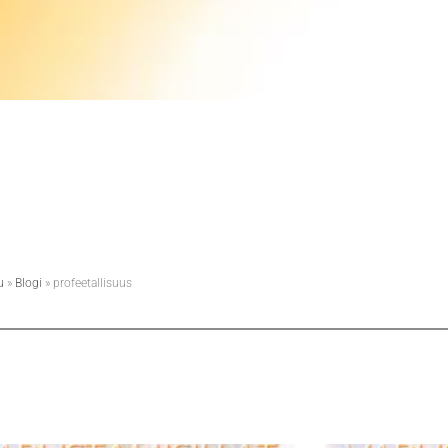
u
»
Blogi
»
profeetallisuus