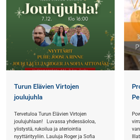
Turun Elävien Virtojen
Pr
joulujuhla
Pe
Tervetuloa Turun Elävien Virtojen
Pow
joulujuhlaan! Luvassa yhdessäoloa,
vir
ylistystä, rukoilua ja ateriointia
var
nyyttärityyliin. Lauluja Roger ja Sofia
Illa