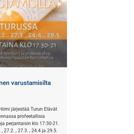
inen varustamisilta
tiimi järjestää Turun Elävät
unnassa profeetallisia
ja perjantaisin klo 17:30-21.
 , 27.2. , 27.3. , 24.4 ja 29.5.