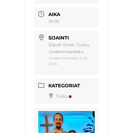
AIKA
16:00
SIJAINTI
Elävät Virrat -Turku,
Uudenmaankatu
Uudenmaankatu 6 A1,
2.krs
KATEGORIAT
Turku