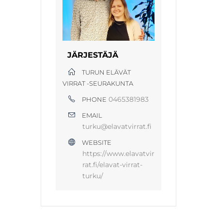
JÄRJESTÄJÄ
TURUN ELÄVÄT
VIRRAT -SEURAKUNTA
0465381983
PHONE
EMAIL
turku@elavatvirrat.fi
WEBSITE
https://www.elavatvir
rat.fi/elavat-virrat-
turku/