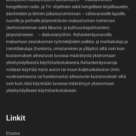
hengellisten radio- ja TV- ohjelmien sekä hengellisen kirjallisuuden,
äänitteiden ja lehtien julkaisutoimintaan – vähävaraisille lapsille,
nuorille ja perheille järjestettävän maksuttoman toiminnan
(kerhotoiminnan sekä liikunta- ja kulttuuritapahtumien)
järjestämiseen – diakoniatyöhön. Rahankeräysvaroilla
maksetaan seurakunnan työntekijöiden palkka- ja matkakuluja ja
toimitilakuluja (hankinta, omistaminen ja ylläpito) siltä osin kuin
kustannukset aiheutuvat luvassa määrätystä yksinomaan
yleishyödyllisestä käyttötarkoituksesta.Rahankeräysvaroja
voidaan käyttää myös auton tai muun kuljetuskaluston (mm.
vuokraamisesta tai hankinnasta) aiheutuviin kustannuksiin siltä
osin kuin niitä käytetään luvassa määrättyyn yksinomaan
yleishyödylliseen käyttötarkoitukseen.
Linkit
Etusivu