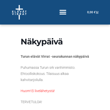
Siirry
sisältöön
Cart
0,00
€
Näkypäivä
Turun elävät Virrat -seurakunnan näkypäivä
Puhumassa Turun srk vanhimmisto.
Ehtoolliskokous. Tilaisuus alkaa
kahvitarjoilulla.
Huom! Ei livelähetystä!
TERVETULOA!