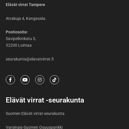
Elävät virrat Tampere
Atrakuja 4, Kangasala.
Postiosoite:
Savipellonkatu 5,
32200 Loimaa
seurakunta@elavatvirrat.fi
F
Y
I
T
a
o
n
i
c
u
s
k
e
t
t
t
b
u
a
o
Elävät virrat -seurakunta
o
b
g
k
o
e
r
k
a
Suomen Elävät virrat-seurakunta
-
m
f
Varsinais-Suomen Osuuspankki