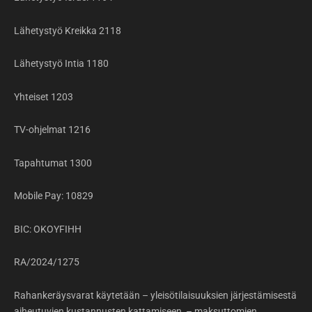
Lähetystyö Kreikka 2118
Lähetystyö Intia 1180
Yhteiset 1203
TV-ohjelmat 1216
Tapahtumat 1300
Mobile Pay: 10829
BIC: OKOYFIHH
RA/2024/1275
Rahankeräysvarat käytetään – yleisötilaisuuksien järjestämisestä
aiheutuvien kustannusten kattamiseen – maksuttomien