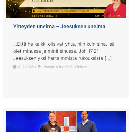
Yhteyden unelma – Jeesuksen unelma
…Että he kaikki olisivat yhtä, niin kuin sinä, Isä
olet minussa ja minä sinussa. Joh 17:21
Jeesuksen yksi hartaimmista rukouksista […]
8.12.2025
Pastorin kynästä
,
Yleinen
•