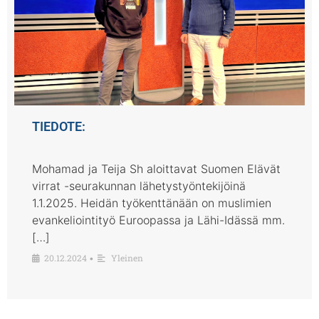
TIEDOTE:
Mohamad ja Teija Sh aloittavat Suomen Elävät
virrat -seurakunnan lähetystyöntekijöinä
1.1.2025. Heidän työkenttänään on muslimien
evankeliointityö Euroopassa ja Lähi-Idässä mm.
[…]
20.12.2024
Yleinen
•