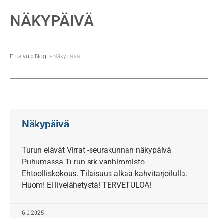
NÄKYPÄIVÄ
Etusivu
»
Blogi
»
Näkypäivä
Näkypäivä
Turun elävät Virrat -seurakunnan näkypäivä
Puhumassa Turun srk vanhimmisto.
Ehtoolliskokous. Tilaisuus alkaa kahvitarjoilulla.
Huom! Ei livelähetystä! TERVETULOA!
6.1.2025