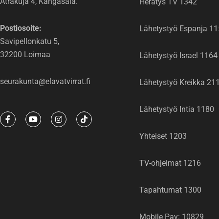
Atrakuja 4, Kangasala.
Herätys TV 1342
Postiosoite:
Lähetystyö Espanja 1
Savipellonkatu 5,
32200 Loimaa
Lähetystyö Israel 1164
seurakunta@elavatvirrat.fi
Lähetystyö Kreikka 21
Lähetystyö Intia 1180
F
Y
I
T
a
o
n
i
c
u
s
k
Yhteiset 1203
e
t
t
t
b
u
a
o
o
b
g
k
o
e
r
TV-ohjelmat 1216
k
a
-
m
f
Tapahtumat 1300
Mobile Pay: 10829