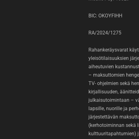
BIC: OKOYFIHH
RA/2024/1275
Rahankeräysvarat käyt
yleisötilaisuuksien jär
aiheutuvien kustannus
– maksuttomien hengell
TV- ohjelmien sekä hen
kirjallisuuden, äänittei
julkaisutoimintaan – v
lapsille, nuorille ja perh
järjestettävän maksut
(kerhotoiminnan sekä li
kulttuuritapahtumien)