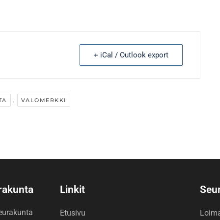
+ iCal / Outlook export
,
TA
VALOMERKKI
urakunta
Linkit
Seu
seurakunta
Etusivu
Loim