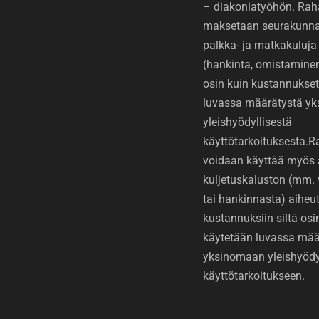
– diakoniatyöhön. Rah
maksetaan seurakunnan
palkka- ja matkakuluja 
(hankinta, omistaminen 
osin kuin kustannukset
luvassa määrätystä y
yleishyödyllisestä
käyttötarkoituksesta.
voidaan käyttää myös 
kuljetuskaluston (mm.
tai hankinnasta) aiheut
kustannuksiin siltä osin
käytetään luvassa mää
yksinomaan yleishyödy
käyttötarkoitukseen.