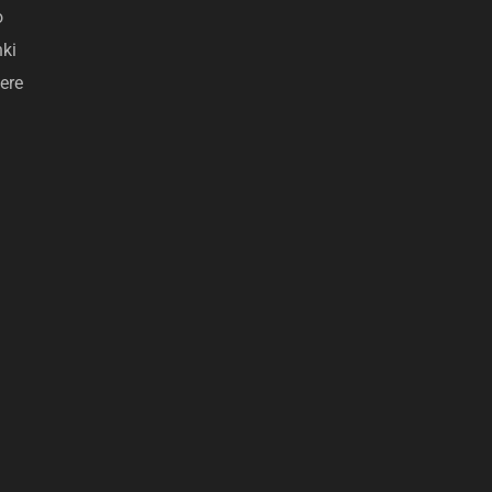
o
nki
ere