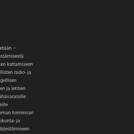
etään –
jestämisestä
ten kattamiseen
isten radio- ja
gellisen
den ja lehtien
ähävaraisille
eille
toman toiminnan
ikunta- ja
 järjestämiseen