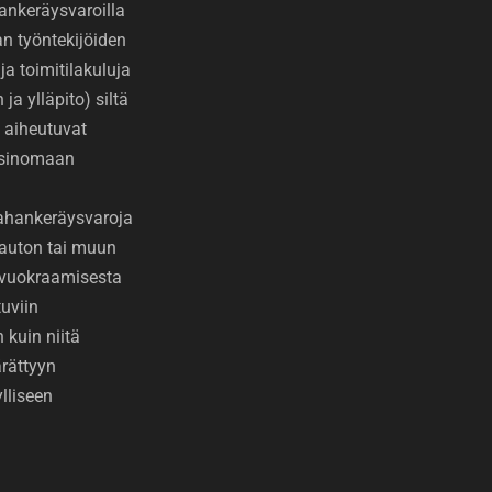
ankeräysvaroilla
 työntekijöiden
ja toimitilakuluja
ja ylläpito) siltä
 aiheutuvat
ksinomaan
Rahankeräysvaroja
auton tai muun
 vuokraamisesta
uviin
 kuin niitä
rättyyn
lliseen