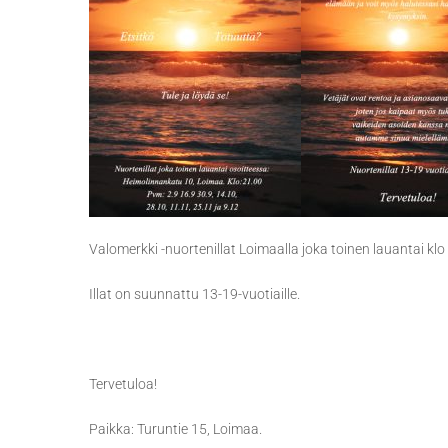
Valomerkki -nuortenillat Loimaalla joka toinen lauantai klo
Illat on suunnattu 13-19-vuotiaille.
Tervetuloa!
Paikka: Turuntie 15, Loimaa.