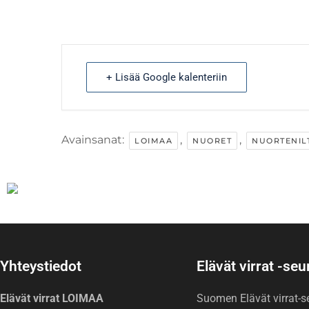
+ Lisää Google kalenteriin
Avainsanat:
,
,
LOIMAA
NUORET
NUORTENIL
Yhteystiedot
Elävät virrat -se
Elävät virrat LOIMAA
Suomen Elävät virrat-