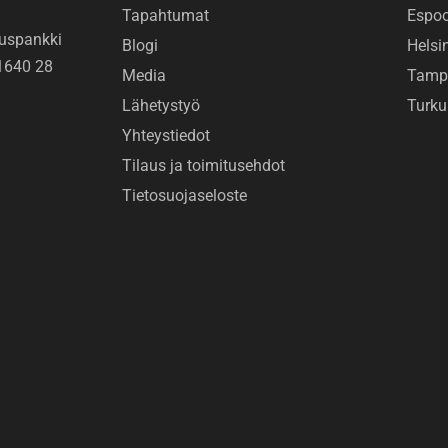
Tapahtumat
Espo
uspankki
Blogi
Helsi
1640 28
Media
Tamp
Lähetystyö
Turku
Yhteystiedot
Tilaus ja toimitusehdot
Tietosuojaseloste