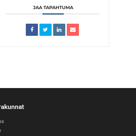
JAA TAPAHTUMA
rakunnat
aa
o