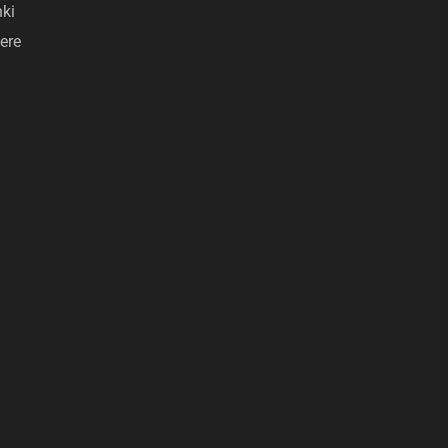
nki
ere