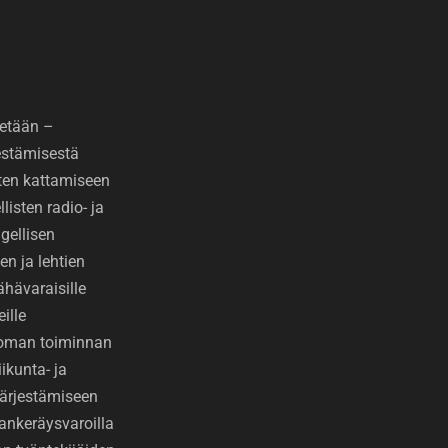
etään –
jestämisestä
ten kattamiseen
isten radio- ja
gellisen
den ja lehtien
ähävaraisille
eille
toman toiminnan
ikunta- ja
 järjestämiseen
ankeräysvaroilla