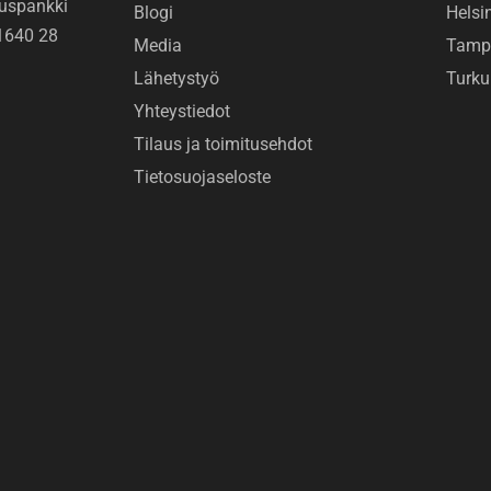
uspankki
Blogi
Helsi
1640 28
Media
Tamp
Lähetystyö
Turku
Yhteystiedot
Tilaus ja toimitusehdot
Tietosuojaseloste