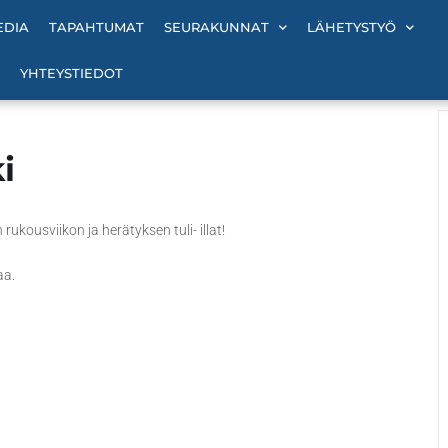
EDIA
TAPAHTUMAT
SEURAKUNNAT
LÄHETYSTYÖ
YHTEYSTIEDOT
i
ukousviikon ja herätyksen tuli- illat!
aa.