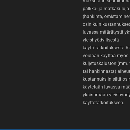
maksetaan seurakunnan
palkka- ja matkakuluja 
(hankinta, omistaminen 
osin kuin kustannukset
luvassa määrätystä y
yleishyödyllisestä
käyttötarkoituksesta.
voidaan käyttää myös 
kuljetuskaluston (mm.
tai hankinnasta) aiheut
kustannuksiin siltä osin
käytetään luvassa mää
yksinomaan yleishyödy
käyttötarkoitukseen.