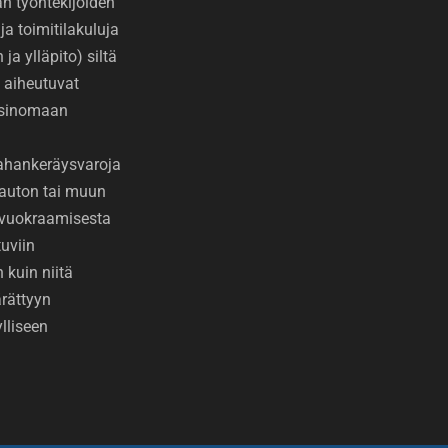
 työntekijöiden
ja toimitilakuluja
ja ylläpito) siltä
 aiheutuvat
ksinomaan
Rahankeräysvaroja
auton tai muun
 vuokraamisesta
uviin
 kuin niitä
rättyyn
lliseen