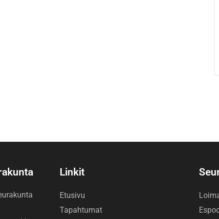
urakunta
Linkit
Seu
seurakunta
Etusivu
Loim
Tapahtumat
Espo