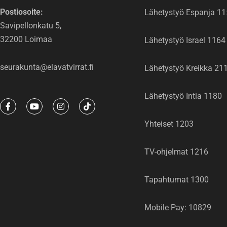
Postiosoite:
Lähetystyö Espanja 1
Savipellonkatu 5,
32200 Loimaa
Lähetystyö Israel 1164
seurakunta@elavatvirrat.fi
Lähetystyö Kreikka 21
Lähetystyö Intia 1180
F
Y
I
T
a
o
n
i
c
u
s
k
Yhteiset 1203
e
t
t
t
b
u
a
o
o
b
g
k
o
e
r
TV-ohjelmat 1216
k
a
-
m
f
Tapahtumat 1300
Mobile Pay: 10829