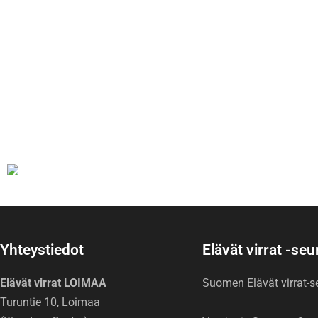
Yhteystiedot
Elävät virrat -se
Elävät virrat LOIMAA
Suomen Elävät virrat-
Turuntie 10, Loimaa