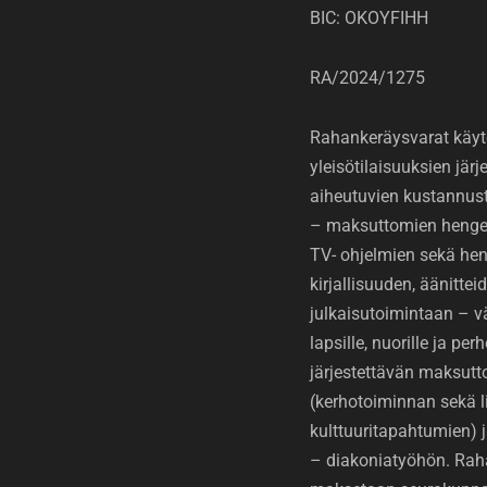
BIC: OKOYFIHH
RA/2024/1275
Rahankeräysvarat käyt
yleisötilaisuuksien jär
aiheutuvien kustannus
– maksuttomien hengell
TV- ohjelmien sekä hen
kirjallisuuden, äänittei
julkaisutoimintaan – v
lapsille, nuorille ja perh
järjestettävän maksut
(kerhotoiminnan sekä li
kulttuuritapahtumien)
– diakoniatyöhön. Rah