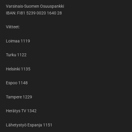
Varsinais-Suomen Osuuspankki
IBAN: FI81 5239 0020 1640 28
Viitteet:
Loimaa 1119
Turku 1122
Helsinki 1135
Espoo 1148
Tampere 1229
Herätys TV 1342
Lähetystyö Espanja 1151