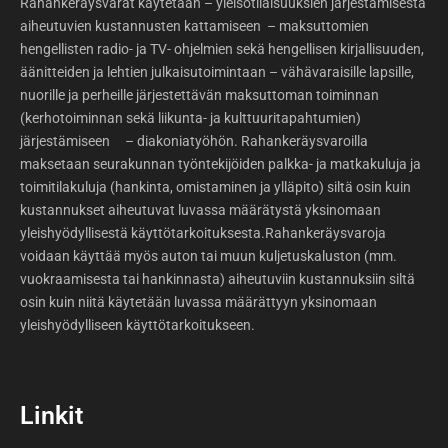
Rahankeräysvarat käytetään – yleisötilaisuuksien järjestämisestä
aiheutuvien kustannusten kattamiseen – maksuttomien
hengellisten radio- ja TV- ohjelmien sekä hengellisen kirjallisuuden,
äänitteiden ja lehtien julkaisutoimintaan – vähävaraisille lapsille,
nuorille ja perheille järjestettävän maksuttoman toiminnan
(kerhotoiminnan sekä liikunta- ja kulttuuritapahtumien)
järjestämiseen – diakoniatyöhön. Rahankeräysvaroilla
maksetaan seurakunnan työntekijöiden palkka- ja matkakuluja ja
toimitilakuluja (hankinta, omistaminen ja ylläpito) siltä osin kuin
kustannukset aiheutuvat luvassa määrätystä yksinomaan
yleishyödyllisestä käyttötarkoituksesta.Rahankeräysvaroja
voidaan käyttää myös auton tai muun kuljetuskaluston (mm.
vuokraamisesta tai hankinnasta) aiheutuviin kustannuksiin siltä
osin kuin niitä käytetään luvassa määrättyyn yksinomaan
yleishyödylliseen käyttötarkoitukseen.
Linkit