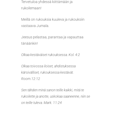
Tervetuloa yhdessä kiittämään ja
rukoilemaan!
Meillä on rukouksia kuuleva ja rukouksiin
vastaava Jumala.
Jeesus pelastaa, parantaa ja vapauttaa
tänäänkin!
Olkaa kestäväiset rukouksessa. Kol. 4:2
Olkaa toivossa iloiset, ahdistuksessa
kärsivälliset, rukouksessa kestävät.
Room.12:12
Sen tähden minä sanon teille kaikki, mitä te
rukoilette ja anotte, uskokaa saaneenne, niin se
on teille tuleva. Mark. 11:24