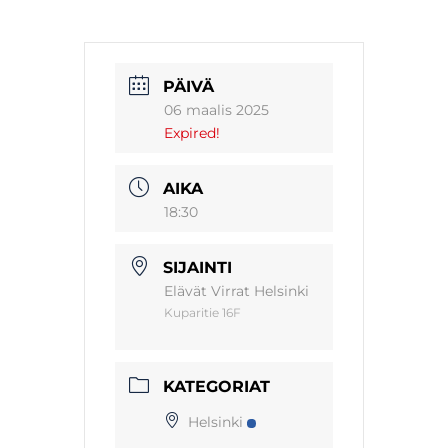
PÄIVÄ
06 maalis 2025
Expired!
AIKA
18:30
SIJAINTI
Elävät Virrat Helsinki
Kuparitie 16F
KATEGORIAT
Helsinki