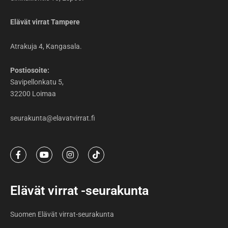
Elävät virrat Tampere
Atrakuja 4, Kangasala.
Postiosoite:
Savipellonkatu 5,
32200 Loimaa
seurakunta@elavatvirrat.fi
F
Y
I
T
a
o
n
i
c
u
s
k
e
t
t
t
b
u
a
o
Elävät virrat -seurakunta
o
b
g
k
o
e
r
k
a
Suomen Elävät virrat-seurakunta
-
m
f