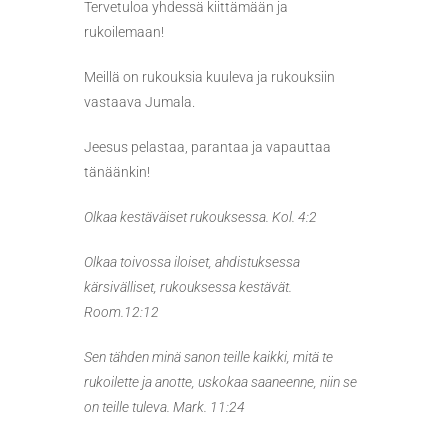
Tervetuloa yhdessä kiittämään ja
rukoilemaan!
Meillä on rukouksia kuuleva ja rukouksiin
vastaava Jumala.
Jeesus pelastaa, parantaa ja vapauttaa
tänäänkin!
Olkaa kestäväiset rukouksessa. Kol. 4:2
Olkaa toivossa iloiset, ahdistuksessa
kärsivälliset, rukouksessa kestävät.
Room.12:12
Sen tähden minä sanon teille kaikki, mitä te
rukoilette ja anotte, uskokaa saaneenne, niin se
on teille tuleva. Mark. 11:24