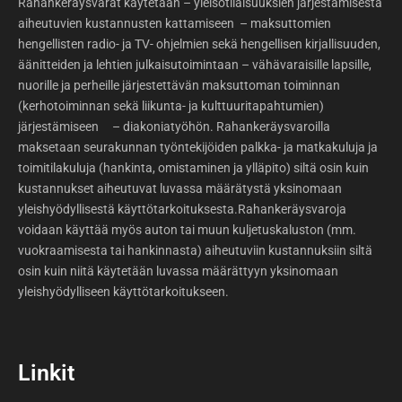
Rahankeräysvarat käytetään – yleisötilaisuuksien järjestämisestä
aiheutuvien kustannusten kattamiseen – maksuttomien
hengellisten radio- ja TV- ohjelmien sekä hengellisen kirjallisuuden,
äänitteiden ja lehtien julkaisutoimintaan – vähävaraisille lapsille,
nuorille ja perheille järjestettävän maksuttoman toiminnan
(kerhotoiminnan sekä liikunta- ja kulttuuritapahtumien)
järjestämiseen – diakoniatyöhön. Rahankeräysvaroilla
maksetaan seurakunnan työntekijöiden palkka- ja matkakuluja ja
toimitilakuluja (hankinta, omistaminen ja ylläpito) siltä osin kuin
kustannukset aiheutuvat luvassa määrätystä yksinomaan
yleishyödyllisestä käyttötarkoituksesta.Rahankeräysvaroja
voidaan käyttää myös auton tai muun kuljetuskaluston (mm.
vuokraamisesta tai hankinnasta) aiheutuviin kustannuksiin siltä
osin kuin niitä käytetään luvassa määrättyyn yksinomaan
yleishyödylliseen käyttötarkoitukseen.
Linkit