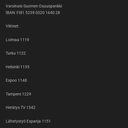
Varsinais-Suomen Osuuspankki
IBAN: FI81 5239 0020 1640 28
Viitteet:
Loimaa 1119
Turku 1122
Helsinki 1135
Espoo 1148
Tampere 1229
Herätys TV 1342
Lähetystyö Espanja 1151