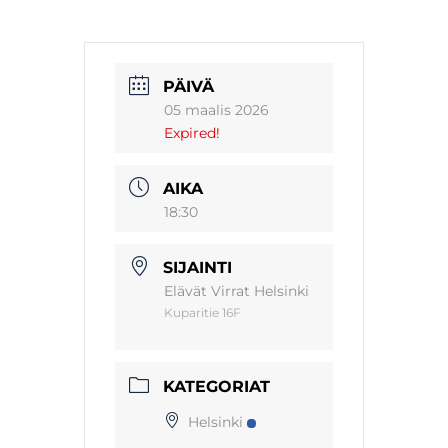
PÄIVÄ
05 maalis 2026
Expired!
AIKA
18:30
SIJAINTI
Elävät Virrat Helsinki
Kuparitie 16F
KATEGORIAT
Helsinki