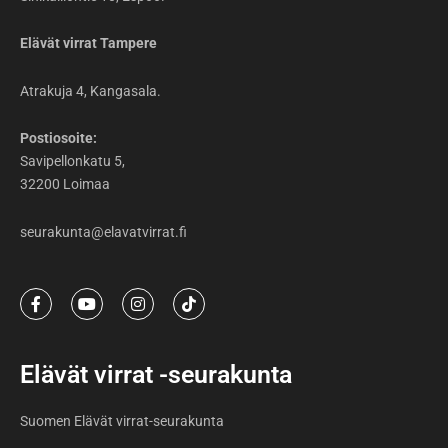
Elävät virrat Tampere
Atrakuja 4, Kangasala.
Postiosoite:
Savipellonkatu 5,
32200 Loimaa
seurakunta@elavatvirrat.fi
F
Y
I
T
a
o
n
i
c
u
s
k
e
t
t
t
b
u
a
o
Elävät virrat -seurakunta
o
b
g
k
o
e
r
k
a
Suomen Elävät virrat-seurakunta
-
m
f