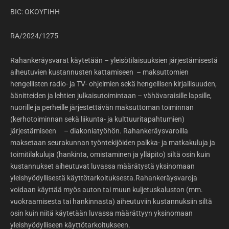
BIC: OKOYFIHH
RA/2024/1275
Rahankeräysvarat käytetään – yleisötilaisuuksien järjestämisestä
aiheutuvien kustannusten kattamiseen – maksuttomien
hengellisten radio- ja TV- ohjelmien sekä hengellisen kirjallisuuden,
äänitteiden ja lehtien julkaisutoimintaan – vähävaraisille lapsille,
nuorille ja perheille järjestettävän maksuttoman toiminnan
(kerhotoiminnan sekä liikunta- ja kulttuuritapahtumien)
järjestämiseen – diakoniatyöhön. Rahankeräysvaroilla
maksetaan seurakunnan työntekijöiden palkka- ja matkakuluja ja
toimitilakuluja (hankinta, omistaminen ja ylläpito) siltä osin kuin
kustannukset aiheutuvat luvassa määrätystä yksinomaan
yleishyödyllisestä käyttötarkoituksesta.Rahankeräysvaroja
voidaan käyttää myös auton tai muun kuljetuskaluston (mm.
vuokraamisesta tai hankinnasta) aiheutuviin kustannuksiin siltä
osin kuin niitä käytetään luvassa määrättyyn yksinomaan
yleishyödylliseen käyttötarkoitukseen.