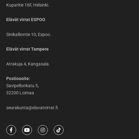
Kuparitie 16F, Helsinki.
Elävät virrat ESPOO
Sinikalliontie 10, Espoo.
Elävät virrat Tampere
Atrakuja 4, Kangasala.
Postiosoite:
Savipellonkatu 5,
32200 Loimaa
seurakunta@elavatvirrat.fi
F
Y
I
T
a
o
n
i
c
u
s
k