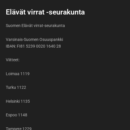
e
t
t
t
b
u
a
o
Elävät virrat -seurakunta
o
b
g
k
o
e
r
k
a
Suomen Elävät virrat-seurakunta
-
m
f
Varsinais-Suomen Osuuspankki
IBAN: FI81 5239 0020 1640 28
Viitteet:
Loimaa 1119
Turku 1122
Helsinki 1135
Espoo 1148
Tampere 1229