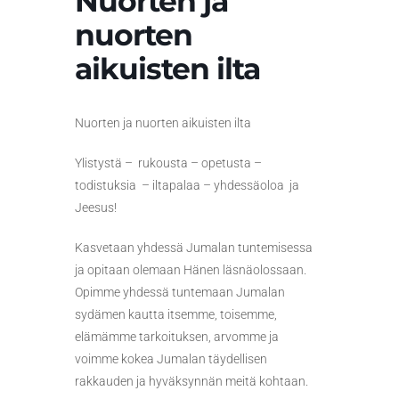
Nuorten ja
nuorten
aikuisten ilta
Nuorten ja nuorten aikuisten ilta
Ylistystä – rukousta – opetusta –
todistuksia – iltapalaa – yhdessäoloa ja
Jeesus!
Kasvetaan yhdessä Jumalan tuntemisessa
ja opitaan olemaan Hänen läsnäolossaan.
Opimme yhdessä tuntemaan Jumalan
sydämen kautta itsemme, toisemme,
elämämme tarkoituksen, arvomme ja
voimme kokea Jumalan täydellisen
rakkauden ja hyväksynnän meitä kohtaan.