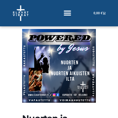
Siirry
sisältöön
Cart
0,00
€