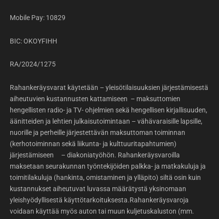
Mobile Pay: 10829
BIC: OKOYFIHH
RA/2024/1275
Rahankeräysvarat käytetään – yleisötilaisuuksien järjestämisestä
aiheutuvien kustannusten kattamiseen – maksuttomien
hengellisten radio- ja TV- ohjelmien sekä hengellisen kirjallisuuden,
äänitteiden ja lehtien julkaisutoimintaan – vähävaraisille lapsille,
nuorille ja perheille järjestettävän maksuttoman toiminnan
(kerhotoiminnan sekä liikunta- ja kulttuuritapahtumien)
järjestämiseen – diakoniatyöhön. Rahankeräysvaroilla
maksetaan seurakunnan työntekijöiden palkka- ja matkakuluja ja
toimitilakuluja (hankinta, omistaminen ja ylläpito) siltä osin kuin
kustannukset aiheutuvat luvassa määrätystä yksinomaan
yleishyödyllisestä käyttötarkoituksesta.Rahankeräysvaroja
voidaan käyttää myös auton tai muun kuljetuskaluston (mm.