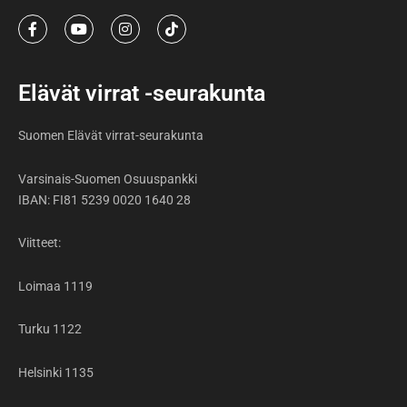
F
Y
I
T
a
o
n
i
c
u
s
k
e
t
t
t
b
u
a
o
Elävät virrat -seurakunta
o
b
g
k
o
e
r
k
a
Suomen Elävät virrat-seurakunta
-
m
f
Varsinais-Suomen Osuuspankki
IBAN: FI81 5239 0020 1640 28
Viitteet:
Loimaa 1119
Turku 1122
Helsinki 1135