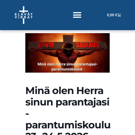
Siirry
sisältöön
Cart
0,00
€
Minä olen Herra
sinun parantajasi
-
parantumiskoulu