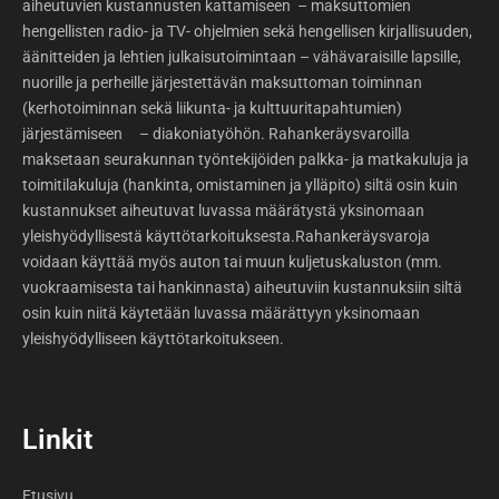
aiheutuvien kustannusten kattamiseen – maksuttomien
hengellisten radio- ja TV- ohjelmien sekä hengellisen kirjallisuuden,
äänitteiden ja lehtien julkaisutoimintaan – vähävaraisille lapsille,
nuorille ja perheille järjestettävän maksuttoman toiminnan
(kerhotoiminnan sekä liikunta- ja kulttuuritapahtumien)
järjestämiseen – diakoniatyöhön. Rahankeräysvaroilla
maksetaan seurakunnan työntekijöiden palkka- ja matkakuluja ja
toimitilakuluja (hankinta, omistaminen ja ylläpito) siltä osin kuin
kustannukset aiheutuvat luvassa määrätystä yksinomaan
yleishyödyllisestä käyttötarkoituksesta.Rahankeräysvaroja
voidaan käyttää myös auton tai muun kuljetuskaluston (mm.
vuokraamisesta tai hankinnasta) aiheutuviin kustannuksiin siltä
osin kuin niitä käytetään luvassa määrättyyn yksinomaan
yleishyödylliseen käyttötarkoitukseen.
Linkit
Etusivu