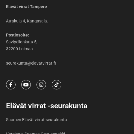
Elävät virrat Tampere
Atrakuja 4, Kangasala.
Postiosoite:
Savipellonkatu 5,
32200 Loimaa
seurakunta@elavatvirrat.fi
F
Y
I
T
a
o
n
i
c
u
s
k
e
t
t
t
b
u
a
o
Elävät virrat -seurakunta
o
b
g
k
o
e
r
k
a
Suomen Elävät virrat-seurakunta
-
m
f
Varsinais-Suomen Osuuspankki