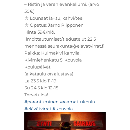
– Ristin ja veren evankeliumi. (arvo
50€)
☆ Lounaat la+su, kahvi/tee.
☆ Opetus: Jarno Piipponen
Hinta 59€/hlö.
Ilmoittautumiset/tiedustelut 22.5
mennessä seurakunta@elavatvirrat.fi
Paikka: Kulmakivi kahvila,
Kivimiehenkatu 5, Kouvola
Koulupäivät:
(aikataulu on alustava)
La 23.5 klo 11-19
Su 24.5 klo 12-18
Tervetuloa!
#parantuminen
#raamattukoulu
#elävätvirrat
#Kouvola