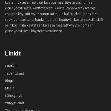
kustannukset aiheutuvat luvassa määrätystä yksinomaan
yleishyödyllisestä käyttötarkoituksesta.Rahankeräysvaroja
voidaan käyttää myös auton tai muun kuljetuskaluston (mm.
vuokraamisesta tai hankinnasta) aiheutuviin kustannuksiin siltä
osin kuin niitä käytetään luvassa määrättyyn yksinomaan
yleishyödylliseen käyttötarkoitukseen.
Linkit
Etusivu
Tapahtumat
Blogi
Media
Lähetystyö
Yhteystiedot
Tilaus ja toimitusehdot