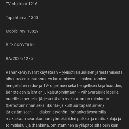
TV-ohjelmat 1216
Tapahtumat 1300
Mobile Pay: 10829
BIC: OKOYFIHH
RA/2024/1275
Rahankeräysvarat käytetään – yleisötilaisuuksien järjestämisestä
aiheutuvien kustannusten kattamiseen – maksuttomien
hengellisten radio- ja TV- ohjelmien sekä hengellisen kirjallisuuden,
äänitteiden ja lehtien julkaisutoimintaan – vähävaraisille lapsille,
nuorille ja perheille järjestettävän maksuttoman toiminnan
(kerhotoiminnan sekä liikunta- ja kulttuuritapahtumien)
järjestämiseen – diakoniatyöhön. Rahankeräysvaroilla
maksetaan seurakunnan työntekijöiden palkka- ja matkakuluja ja
toimitilakuluja (hankinta, omistaminen ja ylläpito) siltä osin kuin