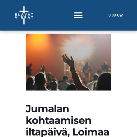
Siirry
sisältöön
Cart
0,00
€
Jumalan
kohtaamisen
iltapäivä, Loimaa