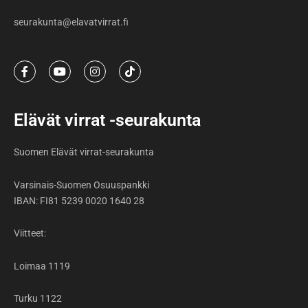
seurakunta@elavatvirrat.fi
F
Y
I
T
a
o
n
i
c
u
s
k
e
t
t
t
b
u
a
o
Elävät virrat -seurakunta
o
b
g
k
o
e
r
k
a
Suomen Elävät virrat-seurakunta
-
m
f
Varsinais-Suomen Osuuspankki
IBAN: FI81 5239 0020 1640 28
Viitteet:
Loimaa 1119
Turku 1122