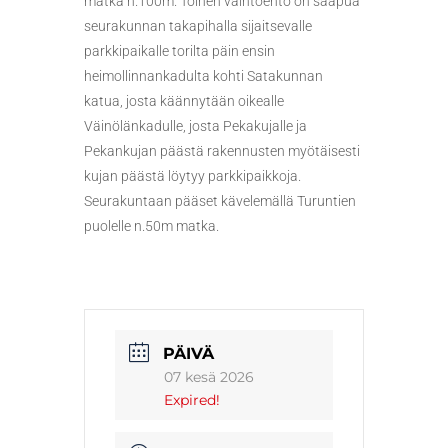
matka n.100m. Toinen vaihtoehto on saapua
seurakunnan takapihalla sijaitsevalle
parkkipaikalle torilta päin ensin
heimollinnankadulta kohti Satakunnan
katua, josta käännytään oikealle
Väinölänkadulle, josta Pekakujalle ja
Pekankujan päästä rakennusten myötäisesti
kujan päästä löytyy parkkipaikkoja.
Seurakuntaan pääset kävelemällä Turuntien
puolelle n.50m matka.
PÄIVÄ
07 kesä 2026
Expired!