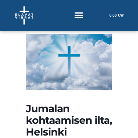
Siirry
sisältöön
Cart
0,00
€
Jumalan
kohtaamisen ilta,
Helsinki