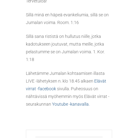
Tervetuloa!
Sillä minä en häpeä evankeliumia, sillä se on
Jumalan voima. Room. 1:16
Sillä sana rististä on hullutus niille, jotka
kadotukseen joutuvat, mutta meille, jotka
pelastumme se on Jumalan voima. 1. Kor.
1:18
Lähetämme Jumalan kohtaamisen illasta
LIVE -lähetyksen n. klo 18.45 alkaen
Elävät
virrat -facebook
sivulla. Puheosuus on
nähtävissä myöhemmin myös Elävät virrat -
seurakunnan
Youtube -kanavalla.