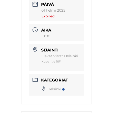
PÄIVÄ
01 helmi 2025
Expired!
AIKA
18:00
SIJAINTI
Elävät Virrat Helsinki
Kuparitie 16F
KATEGORIAT
Helsinki