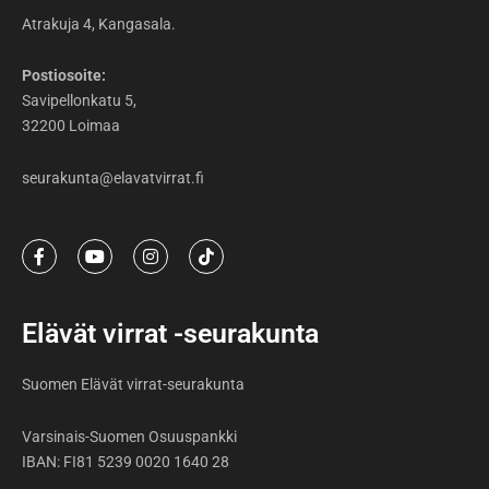
Atrakuja 4, Kangasala.
Postiosoite:
Savipellonkatu 5,
32200 Loimaa
seurakunta@elavatvirrat.fi
F
Y
I
T
a
o
n
i
c
u
s
k
e
t
t
t
b
u
a
o
Elävät virrat -seurakunta
o
b
g
k
o
e
r
k
a
Suomen Elävät virrat-seurakunta
-
m
f
Varsinais-Suomen Osuuspankki
IBAN: FI81 5239 0020 1640 28