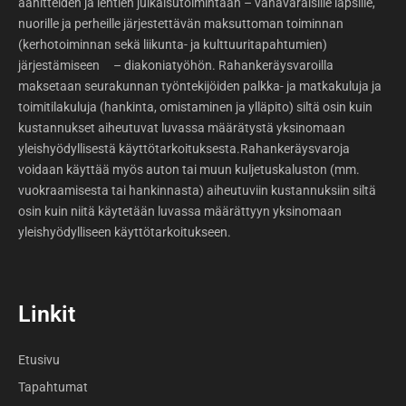
äänitteiden ja lehtien julkaisutoimintaan – vähävaraisille lapsille,
nuorille ja perheille järjestettävän maksuttoman toiminnan
(kerhotoiminnan sekä liikunta- ja kulttuuritapahtumien)
järjestämiseen – diakoniatyöhön. Rahankeräysvaroilla
maksetaan seurakunnan työntekijöiden palkka- ja matkakuluja ja
toimitilakuluja (hankinta, omistaminen ja ylläpito) siltä osin kuin
kustannukset aiheutuvat luvassa määrätystä yksinomaan
yleishyödyllisestä käyttötarkoituksesta.Rahankeräysvaroja
voidaan käyttää myös auton tai muun kuljetuskaluston (mm.
vuokraamisesta tai hankinnasta) aiheutuviin kustannuksiin siltä
osin kuin niitä käytetään luvassa määrättyyn yksinomaan
yleishyödylliseen käyttötarkoitukseen.
Linkit
Etusivu
Tapahtumat