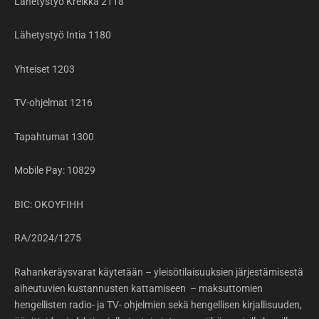
Lähetystyö Kreikka 2118
Lähetystyö Intia 1180
Yhteiset 1203
TV-ohjelmat 1216
Tapahtumat 1300
Mobile Pay: 10829
BIC: OKOYFIHH
RA/2024/1275
Rahankeräysvarat käytetään – yleisötilaisuuksien järjestämisestä
aiheutuvien kustannusten kattamiseen – maksuttomien
hengellisten radio- ja TV- ohjelmien sekä hengellisen kirjallisuuden,