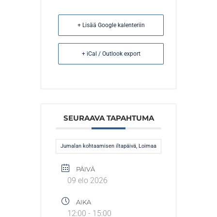
+ Lisää Google kalenteriin
+ iCal / Outlook export
SEURAAVA TAPAHTUMA
Jumalan kohtaamisen iltapäivä, Loimaa
PÄIVÄ
09 elo 2026
AIKA
12:00 - 15:00