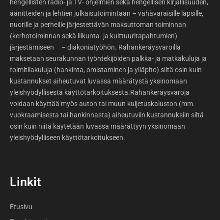
hengellisten radio- ja TV- ohjelmien sekä hengellisen kirjallisuuden,
äänitteiden ja lehtien julkaisutoimintaan – vähävaraisille lapsille,
nuorille ja perheille järjestettävän maksuttoman toiminnan
(kerhotoiminnan sekä liikunta- ja kulttuuritapahtumien)
järjestämiseen – diakoniatyöhön. Rahankeräysvaroilla
maksetaan seurakunnan työntekijöiden palkka- ja matkakuluja ja
toimitilakuluja (hankinta, omistaminen ja ylläpito) siltä osin kuin
kustannukset aiheutuvat luvassa määrätystä yksinomaan
yleishyödyllisestä käyttötarkoituksesta.Rahankeräysvaroja
voidaan käyttää myös auton tai muun kuljetuskaluston (mm.
vuokraamisesta tai hankinnasta) aiheutuviin kustannuksiin siltä
osin kuin niitä käytetään luvassa määrättyyn yksinomaan
yleishyödylliseen käyttötarkoitukseen.
Linkit
Etusivu