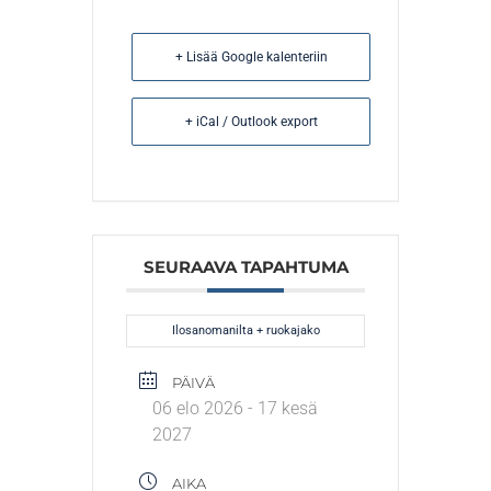
+ Lisää Google kalenteriin
+ iCal / Outlook export
SEURAAVA TAPAHTUMA
Ilosanomanilta + ruokajako
PÄIVÄ
06 elo 2026
- 17 kesä
2027
AIKA