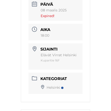
PÄIVÄ
08 maalis 2025
Expired!
AIKA
18:00
SIJAINTI
Elävät Virrat Helsinki
Kuparitie 16F
KATEGORIAT
Helsinki