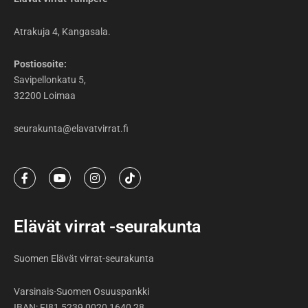
Atrakuja 4, Kangasala.
Postiosoite:
Savipellonkatu 5,
32200 Loimaa
seurakunta@elavatvirrat.fi
F
Y
I
T
a
o
n
i
c
u
s
k
e
t
t
t
b
u
a
o
Elävät virrat -seurakunta
o
b
g
k
o
e
r
k
a
Suomen Elävät virrat-seurakunta
-
m
f
Varsinais-Suomen Osuuspankki
IBAN: FI81 5239 0020 1640 28