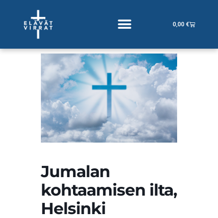
Siirry
sisältöön
Cart
0,00
€
Jumalan
kohtaamisen ilta,
Helsinki