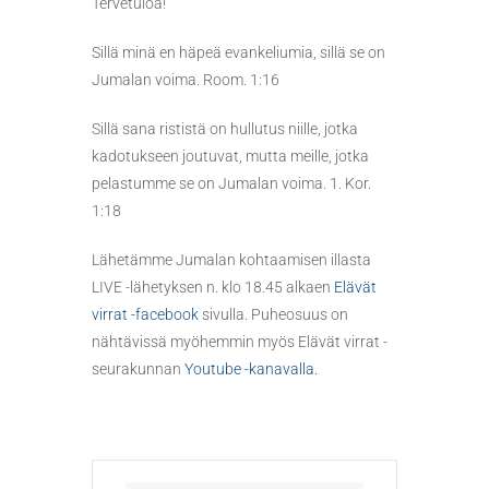
Tervetuloa!
Sillä minä en häpeä evankeliumia, sillä se on
Jumalan voima. Room. 1:16
Sillä sana rististä on hullutus niille, jotka
kadotukseen joutuvat, mutta meille, jotka
pelastumme se on Jumalan voima. 1. Kor.
1:18
Lähetämme Jumalan kohtaamisen illasta
LIVE -lähetyksen n. klo 18.45 alkaen
Elävät
virrat -facebook
sivulla. Puheosuus on
nähtävissä myöhemmin myös Elävät virrat -
seurakunnan
Youtube -kanavalla.