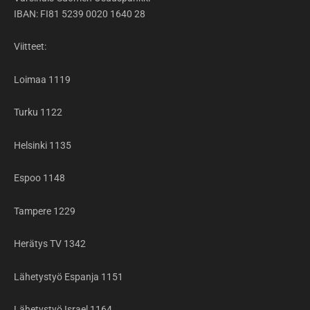
IBAN: FI81 5239 0020 1640 28
Viitteet:
Loimaa 1119
Turku 1122
Helsinki 1135
Espoo 1148
Tampere 1229
Herätys TV 1342
Lähetystyö Espanja 1151
Lähetystyö Israel 1164