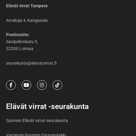
Elävät virrat Tampere
Atrakuja 4, Kangasala.
Postiosoite:
Savipellonkatu 5,
32200 Loimaa
seurakunta@elavatvirrat.fi
F
Y
I
T
a
o
n
i
c
u
s
k
e
t
t
t
b
u
a
o
Elävät virrat -seurakunta
o
b
g
k
o
e
r
k
a
Suomen Elävät virrat-seurakunta
-
m
f
Varsinais-Suomen Osuuspankki