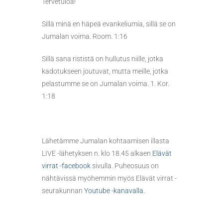
Tervetuloa!
Sillä minä en häpeä evankeliumia, sillä se on
Jumalan voima. Room. 1:16
Sillä sana rististä on hullutus niille, jotka
kadotukseen joutuvat, mutta meille, jotka
pelastumme se on Jumalan voima. 1. Kor.
1:18
Lähetämme Jumalan kohtaamisen illasta
LIVE -lähetyksen n. klo 18.45 alkaen
Elävät
virrat -facebook
sivulla. Puheosuus on
nähtävissä myöhemmin myös Elävät virrat -
seurakunnan
Youtube -kanavalla.