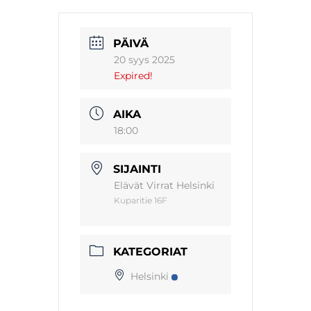
PÄIVÄ
20 syys 2025
Expired!
AIKA
18:00
SIJAINTI
Elävät Virrat Helsinki
Kuparitie 16F
KATEGORIAT
Helsinki