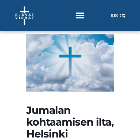
Siirry
sisältöön
Cart
0,00
€
Jumalan
kohtaamisen ilta,
Helsinki