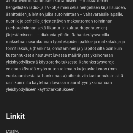
aiheutuvien kustannusten kattamiseen – maksuttomien
hengellisten radio- ja TV- ohjelmien sekä hengellisen kirjallisuuden,
äänitteiden ja lehtien julkaisutoimintaan – vähävaraisille lapsille,
nuorille ja perheille järjestettävän maksuttoman toiminnan
(kerhotoiminnan sekä liikunta- ja kulttuuritapahtumien)
järjestämiseen – diakoniatyöhön. Rahankeräysvaroilla
maksetaan seurakunnan työntekijöiden palkka- ja matkakuluja ja
toimitilakuluja (hankinta, omistaminen ja ylläpito) siltä osin kuin
kustannukset aiheutuvat luvassa määrätystä yksinomaan
yleishyödyllisestä käyttötarkoituksesta.Rahankeräysvaroja
voidaan käyttää myös auton tai muun kuljetuskaluston (mm.
vuokraamisesta tai hankinnasta) aiheutuviin kustannuksiin siltä
osin kuin niitä käytetään luvassa määrättyyn yksinomaan
yleishyödylliseen käyttötarkoitukseen.
Linkit
Etusivu