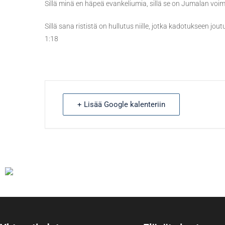
Sillä minä en häpeä evankeliumia, sillä se on Jumalan voi
Sillä sana rististä on hullutus niille, jotka kadotukseen j
1:18
+ Lisää Google kalenteriin