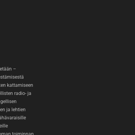
etään –
jestämisestä
ten kattamiseen
isten radio- ja
gellisen
den ja lehtien
ähävaraisille
eille
toman toiminnan