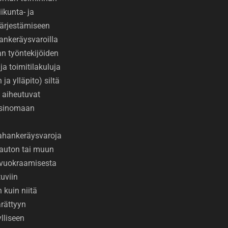
ikunta- ja
 järjestämiseen
ankeräysvaroilla
 työntekijöiden
ja toimitilakuluja
ja ylläpito) siltä
 aiheutuvat
ksinomaan
Rahankeräysvaroja
auton tai muun
 vuokraamisesta
uviin
 kuin niitä
rättyyn
lliseen