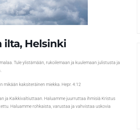
lta, Helsinki
aa. Tule ylistämään, rukoilemaan ja kuulemaan julistusta ja
.
in mikään kaksiteräinen miekka. Hepr. 4:12
 ja Kaikkivaltiuttaan. Haluamme juurruttaa ihmisiä Kristus
oitettu. Haluamme rohkaista, varustaa ja vahvistaa uskovia