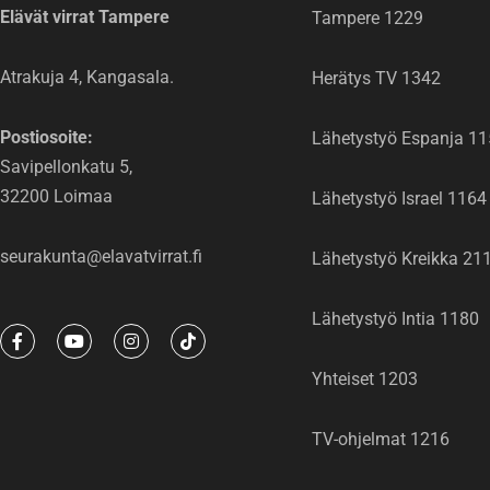
Elävät virrat Tampere
Tampere 1229
Atrakuja 4, Kangasala.
Herätys TV 1342
Postiosoite:
Lähetystyö Espanja 1
Savipellonkatu 5,
32200 Loimaa
Lähetystyö Israel 1164
seurakunta@elavatvirrat.fi
Lähetystyö Kreikka 21
Lähetystyö Intia 1180
F
Y
I
T
a
o
n
i
c
u
s
k
Yhteiset 1203
e
t
t
t
b
u
a
o
o
b
g
k
o
e
r
TV-ohjelmat 1216
k
a
-
m
f