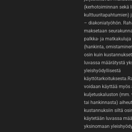
(kerhotoiminnan sekä li
kulttuuritapahtumien)
– diakoniatyöhön. Rah
maksetaan seurakunnan
palkka- ja matkakuluja 
(hankinta, omistaminen 
osin kuin kustannukset
luvassa määrätystä y
yleishyödyllisestä
käyttötarkoituksesta.
voidaan käyttää myös 
kuljetuskaluston (mm.
tai hankinnasta) aiheut
kustannuksiin siltä osin
käytetään luvassa mää
yksinomaan yleishyödy