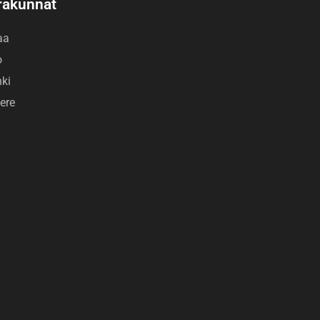
rakunnat
aa
o
nki
ere