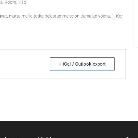
ma. Room. 1:16
outuvat, mutta meille, jotka pelastumme se on Jumalan voima. 1. Kor.
+ iCal / Outlook export