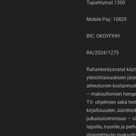
Tapahtumat 1300
Mobile Pay: 10829
BIC: OKOYFIHH
RA/2024/1275
Rahankeräysvarat käyt
yleisötilaisuuksien jär
aiheutuvien kustannus
– maksuttomien hengell
TV- ohjelmien sekä hen
kirjallisuuden, äänittei
julkaisutoimintaan – v
lapsille, nuorille ja perh
järjestettävän maksut