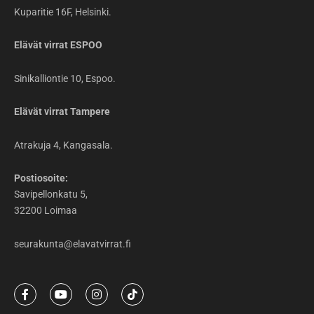
Kuparitie 16F, Helsinki.
Elävät virrat ESPOO
Sinikalliontie 10, Espoo.
Elävät virrat Tampere
Atrakuja 4, Kangasala.
Postiosoite:
Savipellonkatu 5,
32200 Loimaa
seurakunta@elavatvirrat.fi
F
Y
I
T
a
o
n
i
c
u
s
k