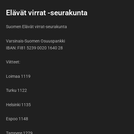
e
t
t
t
b
u
a
o
Elävät virrat -seurakunta
o
b
g
k
o
e
r
k
a
Suomen Elävät virrat-seurakunta
-
m
f
Varsinais-Suomen Osuuspankki
IBAN: FI81 5239 0020 1640 28
Viitteet:
Loimaa 1119
Turku 1122
Helsinki 1135
Espoo 1148
Tampere 1229