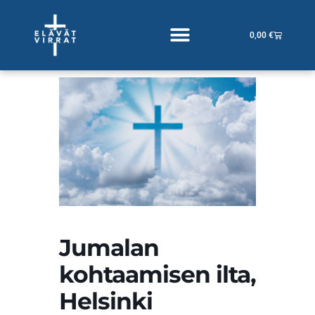
Siirry
sisältöön
Cart
0,00
€
Jumalan
kohtaamisen ilta,
Helsinki