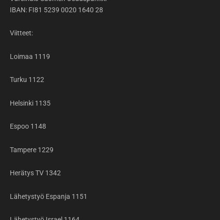
IBAN: FI81 5239 0020 1640 28
Viitteet:
Loimaa 1119
Turku 1122
Helsinki 1135
Espoo 1148
Tampere 1229
Herätys TV 1342
Lähetystyö Espanja 1151
Lähetystyö Israel 1164