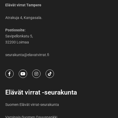
Elävät virrat Tampere
Atrakuja 4, Kangasala.
Postiosoite:
Savipellonkatu 5,
32200 Loimaa
seurakunta@elavatvirrat.fi
F
Y
I
T
a
o
n
i
c
u
s
k
e
t
t
t
b
u
a
o
Elävät virrat -seurakunta
o
b
g
k
o
e
r
k
a
Suomen Elävät virrat-seurakunta
-
m
f
Varsinais-Suomen Osuuspankki