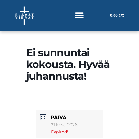
Siirry
sisältöön
Cart
0,00
€
Ei sunnuntai
kokousta. Hyvää
juhannusta!
PÄIVÄ
21 kesä 2026
Expired!