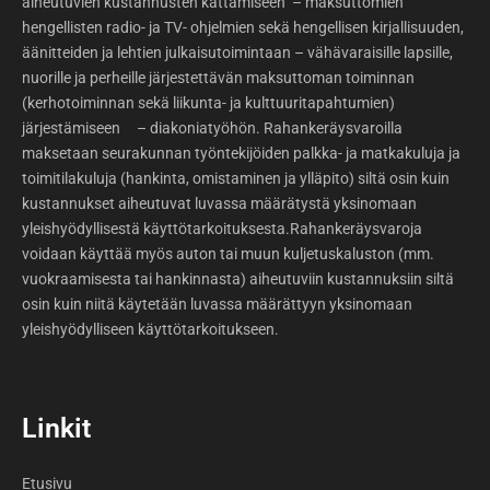
aiheutuvien kustannusten kattamiseen – maksuttomien
hengellisten radio- ja TV- ohjelmien sekä hengellisen kirjallisuuden,
äänitteiden ja lehtien julkaisutoimintaan – vähävaraisille lapsille,
nuorille ja perheille järjestettävän maksuttoman toiminnan
(kerhotoiminnan sekä liikunta- ja kulttuuritapahtumien)
järjestämiseen – diakoniatyöhön. Rahankeräysvaroilla
maksetaan seurakunnan työntekijöiden palkka- ja matkakuluja ja
toimitilakuluja (hankinta, omistaminen ja ylläpito) siltä osin kuin
kustannukset aiheutuvat luvassa määrätystä yksinomaan
yleishyödyllisestä käyttötarkoituksesta.Rahankeräysvaroja
voidaan käyttää myös auton tai muun kuljetuskaluston (mm.
vuokraamisesta tai hankinnasta) aiheutuviin kustannuksiin siltä
osin kuin niitä käytetään luvassa määrättyyn yksinomaan
yleishyödylliseen käyttötarkoitukseen.
Linkit
Etusivu