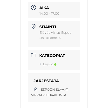
AIKA
14:00 - 17:00
SIJAINTI
Elävät Virrat Espoo
Sinikalliontie 10
KATEGORIAT
Espoo
JÄRJESTÄJÄ
ESPOON ELÄVÄT
VIRRAT -SEURAKUNTA