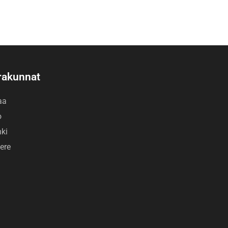
rakunnat
aa
o
nki
ere