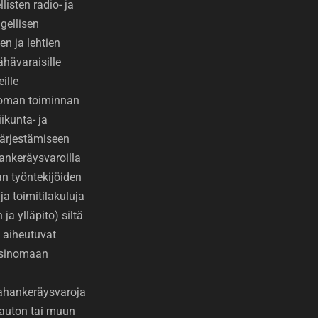
isten radio- ja
gellisen
den ja lehtien
ähävaraisille
eille
toman toiminnan
ikunta- ja
 järjestämiseen
ankeräysvaroilla
 työntekijöiden
ja toimitilakuluja
ja ylläpito) siltä
 aiheutuvat
ksinomaan
Rahankeräysvaroja
auton tai muun