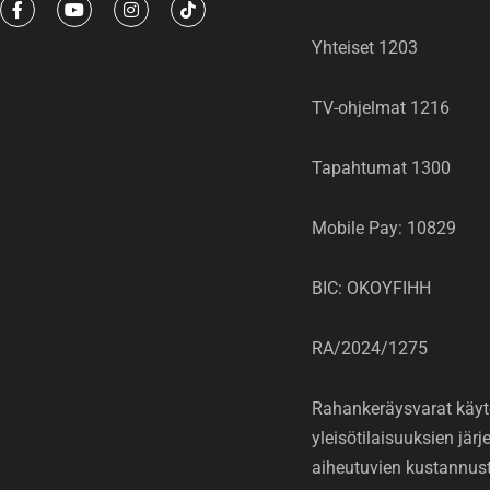
F
Y
I
T
a
o
n
i
c
u
s
k
Yhteiset 1203
e
t
t
t
b
u
a
o
o
b
g
k
o
e
r
TV-ohjelmat 1216
k
a
-
m
f
Tapahtumat 1300
Mobile Pay: 10829
BIC: OKOYFIHH
RA/2024/1275
Rahankeräysvarat käyt
yleisötilaisuuksien jär
aiheutuvien kustannus