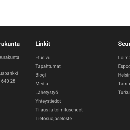
urakunta
Linkit
Seu
seurakunta
Etusivu
Loim
Tapahtumat
Espo
uspankki
Blogi
Helsi
1640 28
Media
Tamp
Lähetystyö
Turku
Yhteystiedot
Tilaus ja toimitusehdot
Tietosuojaseloste