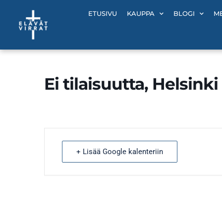
Siirry
ETUSIVU
KAUPPA
BLOGI
M
sisältöön
Ei tilaisuutta, Helsinki
+ Lisää Google kalenteriin