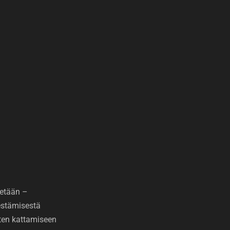
etään –
jestämisestä
ten kattamiseen