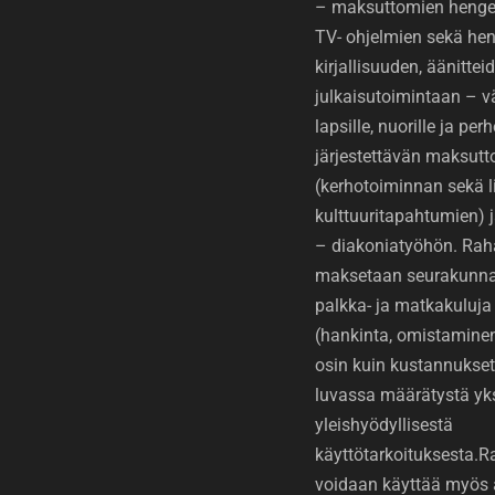
– maksuttomien hengell
TV- ohjelmien sekä hen
kirjallisuuden, äänittei
julkaisutoimintaan – v
lapsille, nuorille ja perh
järjestettävän maksut
(kerhotoiminnan sekä li
kulttuuritapahtumien)
– diakoniatyöhön. Rah
maksetaan seurakunnan
palkka- ja matkakuluja 
(hankinta, omistaminen 
osin kuin kustannukset
luvassa määrätystä y
yleishyödyllisestä
käyttötarkoituksesta.
voidaan käyttää myös 