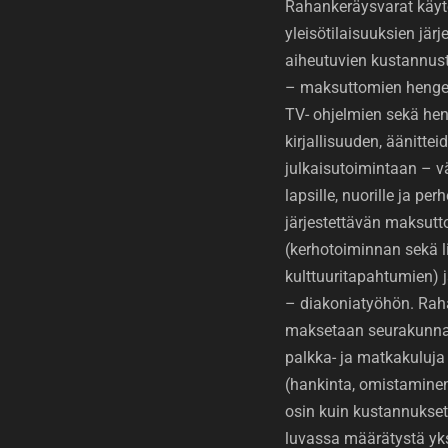
Rahankeräysvarat käyt
yleisötilaisuuksien jär
aiheutuvien kustannus
– maksuttomien hengell
TV- ohjelmien sekä hen
kirjallisuuden, äänittei
julkaisutoimintaan – v
lapsille, nuorille ja perh
järjestettävän maksut
(kerhotoiminnan sekä li
kulttuuritapahtumien)
– diakoniatyöhön. Rah
maksetaan seurakunnan
palkka- ja matkakuluja 
(hankinta, omistaminen 
osin kuin kustannukset
luvassa määrätystä y