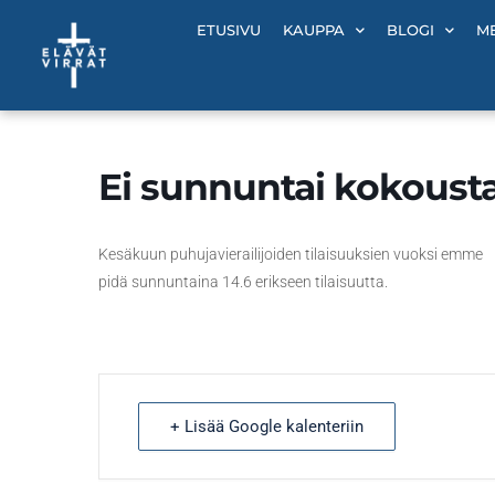
Siirry
ETUSIVU
KAUPPA
BLOGI
M
sisältöön
Ei sunnuntai kokousta
Kesäkuun puhujavierailijoiden tilaisuuksien vuoksi emme
pidä sunnuntaina 14.6 erikseen tilaisuutta.
+ Lisää Google kalenteriin