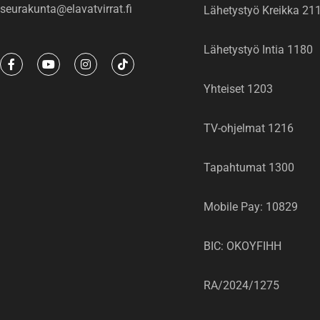
seurakunta@elavatvirrat.fi
Lähetystyö Kreikka 21
Lähetystyö Intia 1180
F
Y
I
T
a
o
n
i
c
u
s
k
Yhteiset 1203
e
t
t
t
b
u
a
o
o
b
g
k
o
e
r
TV-ohjelmat 1216
k
a
-
m
f
Tapahtumat 1300
Mobile Pay: 10829
BIC: OKOYFIHH
RA/2024/1275