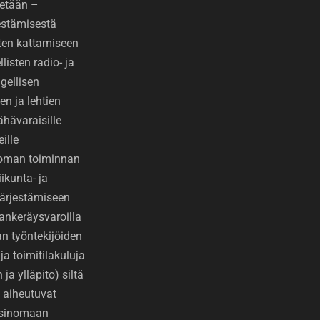
etään –
jestämisestä
ten kattamiseen
isten radio- ja
gellisen
den ja lehtien
ähävaraisille
eille
toman toiminnan
ikunta- ja
 järjestämiseen
ankeräysvaroilla
 työntekijöiden
ja toimitilakuluja
ja ylläpito) siltä
 aiheutuvat
ksinomaan