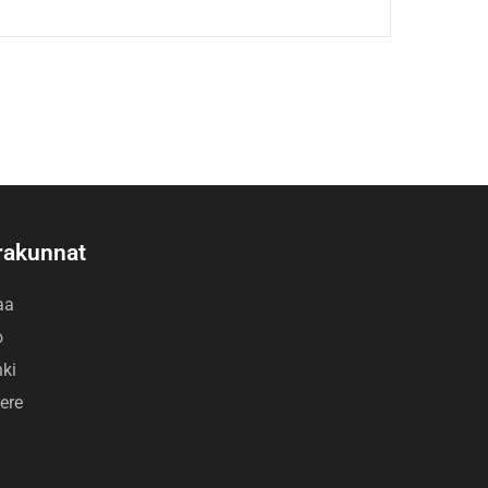
rakunnat
aa
o
nki
ere