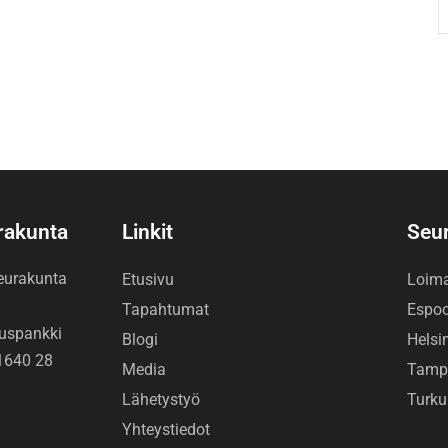
urakunta
Linkit
Seu
seurakunta
Etusivu
Loim
Tapahtumat
Espo
uspankki
Blogi
Helsi
1640 28
Media
Tamp
Lähetystyö
Turku
Yhteystiedot