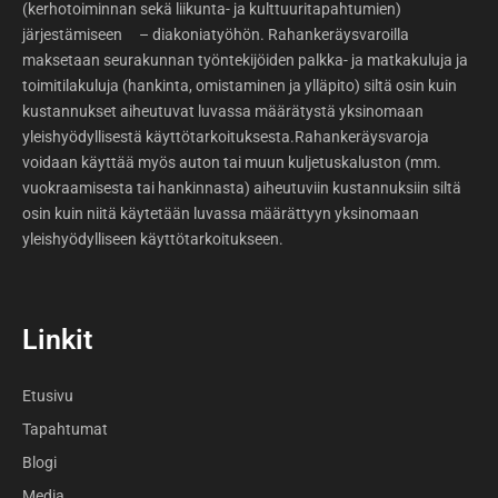
(kerhotoiminnan sekä liikunta- ja kulttuuritapahtumien)
järjestämiseen – diakoniatyöhön. Rahankeräysvaroilla
maksetaan seurakunnan työntekijöiden palkka- ja matkakuluja ja
toimitilakuluja (hankinta, omistaminen ja ylläpito) siltä osin kuin
kustannukset aiheutuvat luvassa määrätystä yksinomaan
yleishyödyllisestä käyttötarkoituksesta.Rahankeräysvaroja
voidaan käyttää myös auton tai muun kuljetuskaluston (mm.
vuokraamisesta tai hankinnasta) aiheutuviin kustannuksiin siltä
osin kuin niitä käytetään luvassa määrättyyn yksinomaan
yleishyödylliseen käyttötarkoitukseen.
Linkit
Etusivu
Tapahtumat
Blogi
Media