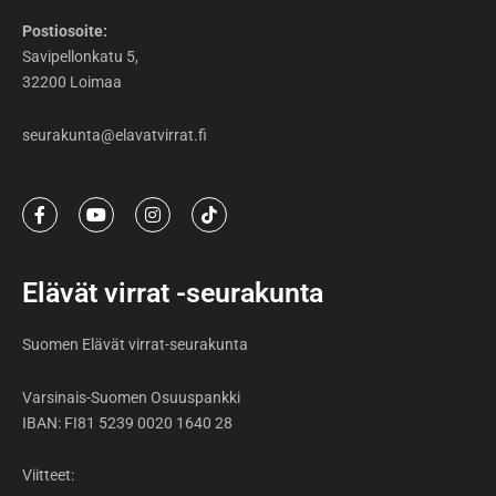
Postiosoite:
Savipellonkatu 5,
32200 Loimaa
seurakunta@elavatvirrat.fi
F
Y
I
T
a
o
n
i
c
u
s
k
e
t
t
t
b
u
a
o
Elävät virrat -seurakunta
o
b
g
k
o
e
r
k
a
Suomen Elävät virrat-seurakunta
-
m
f
Varsinais-Suomen Osuuspankki
IBAN: FI81 5239 0020 1640 28
Viitteet: