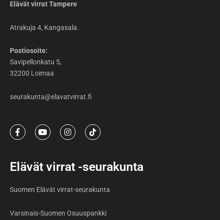
Elävät virrat Tampere
Atrakuja 4, Kangasala.
Postiosoite:
Savipellonkatu 5,
32200 Loimaa
seurakunta@elavatvirrat.fi
F
Y
I
T
a
o
n
i
c
u
s
k
e
t
t
t
b
u
a
o
Elävät virrat -seurakunta
o
b
g
k
o
e
r
k
a
Suomen Elävät virrat-seurakunta
-
m
f
Varsinais-Suomen Osuuspankki