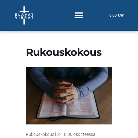
Siirry
sisältöön
Cart
0,00
€
Rukouskokous
Rukouskokous klo.18.00 osoitteessa