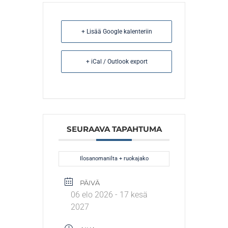
+ Lisää Google kalenteriin
+ iCal / Outlook export
SEURAAVA TAPAHTUMA
Ilosanomanilta + ruokajako
PÄIVÄ
06 elo 2026
- 17 kesä
2027