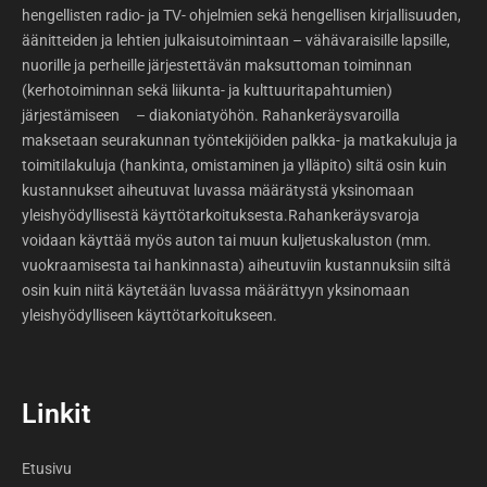
hengellisten radio- ja TV- ohjelmien sekä hengellisen kirjallisuuden,
äänitteiden ja lehtien julkaisutoimintaan – vähävaraisille lapsille,
nuorille ja perheille järjestettävän maksuttoman toiminnan
(kerhotoiminnan sekä liikunta- ja kulttuuritapahtumien)
järjestämiseen – diakoniatyöhön. Rahankeräysvaroilla
maksetaan seurakunnan työntekijöiden palkka- ja matkakuluja ja
toimitilakuluja (hankinta, omistaminen ja ylläpito) siltä osin kuin
kustannukset aiheutuvat luvassa määrätystä yksinomaan
yleishyödyllisestä käyttötarkoituksesta.Rahankeräysvaroja
voidaan käyttää myös auton tai muun kuljetuskaluston (mm.
vuokraamisesta tai hankinnasta) aiheutuviin kustannuksiin siltä
osin kuin niitä käytetään luvassa määrättyyn yksinomaan
yleishyödylliseen käyttötarkoitukseen.
Linkit
Etusivu