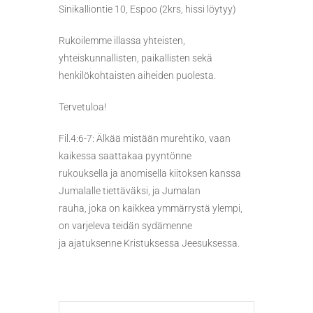
Sinikalliontie 10, Espoo (2krs, hissi löytyy)
Rukoilemme illassa yhteisten,
yhteiskunnallisten, paikallisten sekä
henkilökohtaisten aiheiden puolesta.
Tervetuloa!
Fil.4:6-7:
Älkää mistään murehtiko, vaan
kaikessa saattakaa pyyntönne
rukouksella ja anomisella kiitoksen kanssa
Jumalalle tiettäväksi,
ja Jumalan
rauha, joka on kaikkea ymmärrystä ylempi,
on varjeleva teidän sydämenne
ja ajatuksenne Kristuksessa Jeesuksessa.